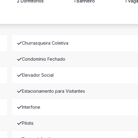
2
Dormitório
s
1
Banheiro
1
Vag
Churrasqueira Coletiva
Condomínio Fechado
Elevador Social
Estacionamento para Visitantes
Interfone
Pilotis