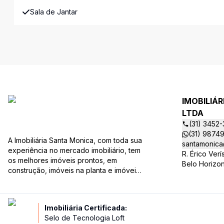
Sala de Jantar
IMOBILIÁ
LTDA
(31) 3452
(31) 9874
A Imobiliária Santa Monica, com toda sua
santamonica
experiência no mercado imobiliário, tem
R. Érico Ver
os melhores imóveis prontos, em
Belo Horizo
construção, imóveis na planta e imóveis
usados, todos a sua disposição com
variadas faixas de valores, bairros e
dimensões para melhor atender as suas
Imobiliária Certificada:
necessidades e anseios. Ao nos
Selo de Tecnologia Loft
procurar, nossos corretores –