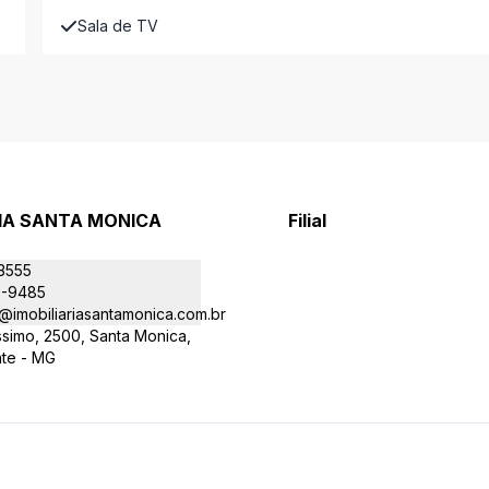
Sala de TV
RIA SANTA MONICA
Filial
-3555
9-9485
@imobiliariasantamonica.com.br
íssimo, 2500, Santa Monica,
nte - MG