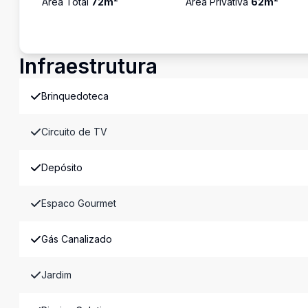
Área Total
72
m²
Área Privativa
62
m²
Infraestrutura
Brinquedoteca
Circuito de TV
Depósito
Espaco Gourmet
Gás Canalizado
Jardim