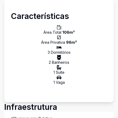
Características
Área Total
106
m²
Área Privativa
96
m²
3
Dormitório
s
2
Banheiro
s
1
Suíte
1
Vaga
Infraestrutura