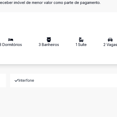
receber imóvel de menor valor como parte de pagamento.
3
Dormitório
s
3
Banheiro
s
1
Suíte
2
Vaga
Interfone