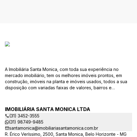
A Imobiliária Santa Monica, com toda sua experiência no
mercado imobiliário, tem os melhores imóveis prontos, em
construção, imóveis na planta e imóveis usados, todos a sua
disposição com variadas faixas de valores, bairros e
dimensões para melhor atender as suas necessidades e
anseios. Ao nos procurar, nossos corretores – credenciados
ao CRECI-EE – estarão sempre prontos para responder-lhe
IMOBILIÁRIA SANTA MONICA LTDA
todas as suas dúvidas sobre casas, apartamentos, terrenos,
(31) 3452-3555
salas comerciais e outros produtos imobiliários. Quais
(31) 98749-9485
vantagens que a Imobiliária Santa Monica lhe proporciona?
santamonica@imobiliariasantamonica.com.br
Parcerias com várias construtoras da sua cidade;
R. Érico Veríssimo, 2500, Santa Monica, Belo Horizonte - MG
Acompanhamento e encaminhamento do financiamento