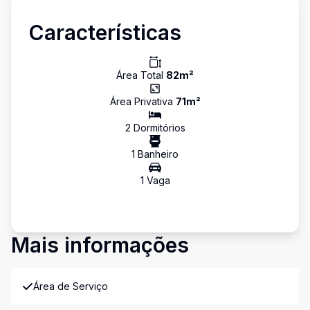
Características
Área Total
82
m²
Área Privativa
71
m²
2
Dormitório
s
1
Banheiro
1
Vaga
Mais informações
Área de Serviço