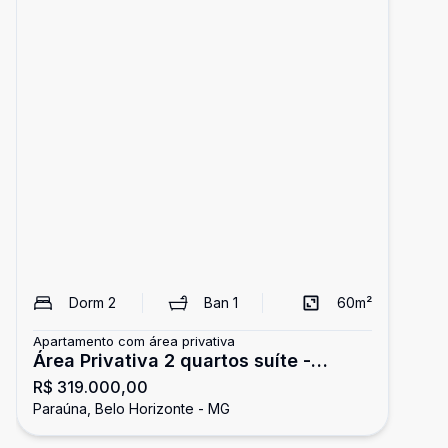
Dorm
2
Ban
1
60
m²
Apartamento com área privativa
Área Privativa 2 quartos suíte -
R$ 319.000,00
Paraúna
Paraúna, Belo Horizonte - MG