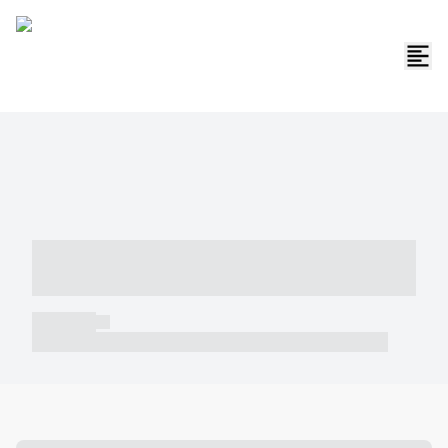
----- ----- -- ------ ---- ---- -- ----- -----
----- --- ------
----- -----
----- ----- -- ------ ---- ---- -- ----- ----- ----- --- ------