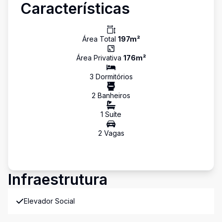
Características
Área Total
197
m²
Área Privativa
176
m²
3
Dormitório
s
2
Banheiro
s
1
Suíte
2
Vaga
s
Infraestrutura
Elevador Social