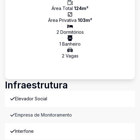
Área Total
124
m²
Área Privativa
103
m²
2
Dormitório
s
1
Banheiro
2
Vaga
s
Infraestrutura
Elevador Social
Empresa de Monitoramento
Interfone