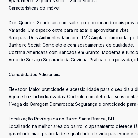
Apartamento 2 quartos suíte - Santa Branca
Características do Imóvel:
Dois Quartos: Sendo um com suíte, proporcionando mais privac
Varanda: Um espaço extra para relaxar e aproveitar a vista.
Sala para Dois Ambientes (Jantar e TV): Ampla e iluminada, pe
Banheiro Social: Completo e com acabamentos de qualidade.
Cozinha Americana com Bancada em Granito: Moderna e funciona
Área de Serviço Separada da Cozinha: Prática e organizada, idea
Comodidades Adicionais:
Elevador: Maior praticidade e acessibilidade para o seu dia a di
Água e Luz Individualizadas: Controle completo das suas contas
1 Vaga de Garagem Demarcada: Segurança e praticidade para o
Localização Privilegiada no Bairro Santa Branca, BH:
Localizado na melhor área do bairro, o apartamento oferece fá
garantindo mais praticidade e qualidade de vida para você e su