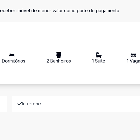
receber imóvel de menor valor como parte de pagamento
2
Dormitório
s
2
Banheiro
s
1
Suíte
1
Vag
Interfone