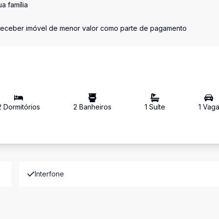
a família
receber imóvel de menor valor como parte de pagamento
2
Dormitório
s
2
Banheiro
s
1
Suíte
1
Vag
Interfone