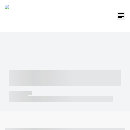
----- ----- -- ------ ---- ---- -- ----- -----
----- --- ------
----- -----
----- ----- -- ------ ---- ---- -- ----- ----- ----- --- ------