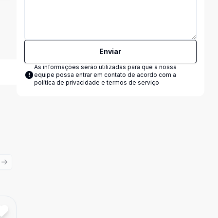
Enviar
As informações serão utilizadas para que a nossa
equipe possa entrar em contato de acordo com a
política de privacidade e termos de serviço
ious slide
Next slide
Cód:
22046
Comparar