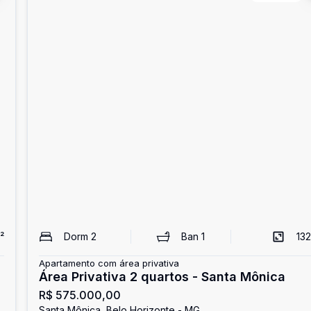
²
Dorm
2
Ban
1
132
Apartamento com área privativa
Área Privativa 2 quartos - Santa Mônica
R$ 575.000,00
Santa Mônica, Belo Horizonte - MG