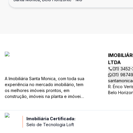
IMOBILIÁ
LTDA
(31) 3452
(31) 9874
A Imobiliária Santa Monica, com toda sua
santamonica
experiência no mercado imobiliário, tem
R. Érico Ver
os melhores imóveis prontos, em
Belo Horizo
construção, imóveis na planta e imóveis
usados, todos a sua disposição com
variadas faixas de valores, bairros e
dimensões para melhor atender as suas
Imobiliária Certificada:
necessidades e anseios. Ao nos
Selo de Tecnologia Loft
procurar, nossos corretores –
credenciados ao CRECI-EE – estarão