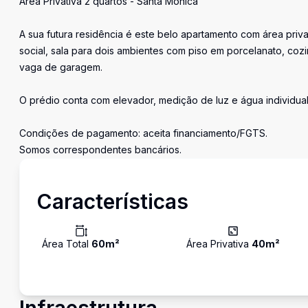
Área Privativa 2 quartos - Santa Mônica
A sua futura residência é este belo apartamento com área priv
social, sala para dois ambientes com piso em porcelanato, co
vaga de garagem.
O prédio conta com elevador, medição de luz e água individual
Condições de pagamento: aceita financiamento/FGTS.
Somos correspondentes bancários.
Características
Área Total
60
m²
Área Privativa
40
m²