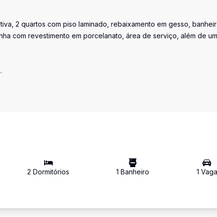
ativa, 2 quartos com piso laminado, rebaixamento em gesso, banhei
zinha com revestimento em porcelanato, área de serviço, além de u
.
2
Dormitório
s
1
Banheiro
1
Vag