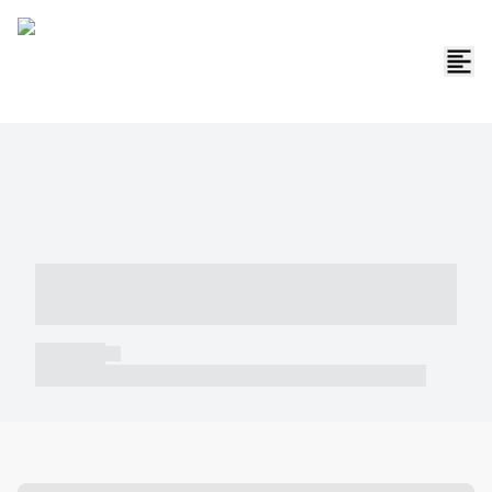
----- ----- -- ------ ---- ---- -- ----- -----
----- --- ------
----- -----
----- ----- -- ------ ---- ---- -- ----- ----- ----- --- ------