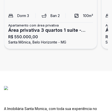
Dorm
3
Ban
2
100
m²
Apartamento com área privativa
Apa
Área privativa 3 quartos 1 suíte -
Ár
R$ 550.000,00
R$
Santa Mônica
Mô
Santa Mônica, Belo Horizonte - MG
San
A Imobiliária Santa Monica, com toda sua experiência no