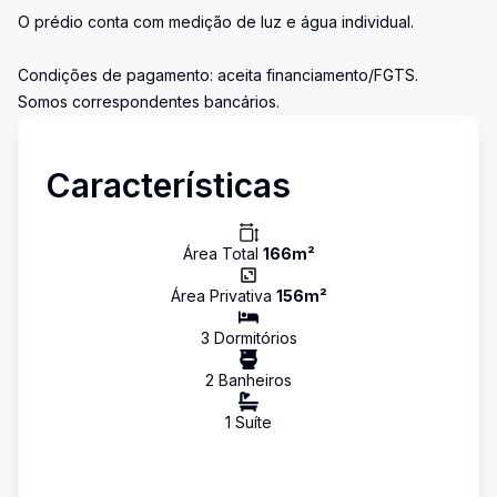
O prédio conta com medição de luz e água individual.
Condições de pagamento: aceita financiamento/FGTS.
Somos correspondentes bancários.
Características
Área Total
166
m²
Área Privativa
156
m²
3
Dormitório
s
2
Banheiro
s
1
Suíte