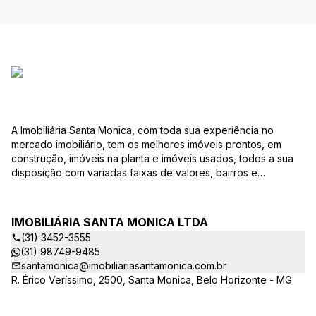
A Imobiliária Santa Monica, com toda sua experiência no
mercado imobiliário, tem os melhores imóveis prontos, em
construção, imóveis na planta e imóveis usados, todos a sua
disposição com variadas faixas de valores, bairros e
dimensões para melhor atender as suas necessidades e
anseios. Ao nos procurar, nossos corretores – credenciados
ao CRECI-EE – estarão sempre prontos para responder-lhe
IMOBILIÁRIA SANTA MONICA LTDA
todas as suas dúvidas sobre casas, apartamentos, terrenos,
(31) 3452-3555
salas comerciais e outros produtos imobiliários. Quais
(31) 98749-9485
vantagens que a Imobiliária Santa Monica lhe proporciona?
santamonica@imobiliariasantamonica.com.br
Parcerias com várias construtoras da sua cidade;
R. Érico Veríssimo, 2500, Santa Monica, Belo Horizonte - MG
Acompanhamento e encaminhamento do financiamento
bancário para aquisição do imóvel através de agente
credenciado CEF; Site atualizado com interação com os