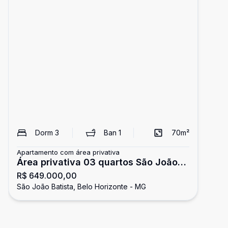
Dorm
3
Ban
1
70
m²
Apartamento com área privativa
Área privativa 03 quartos São João
R$ 649.000,00
Batista
São João Batista, Belo Horizonte - MG