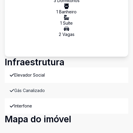
3
Dormitório
s
1
Banheiro
1
Suíte
2
Vaga
s
Infraestrutura
Elevador Social
Gás Canalizado
Interfone
Mapa do imóvel