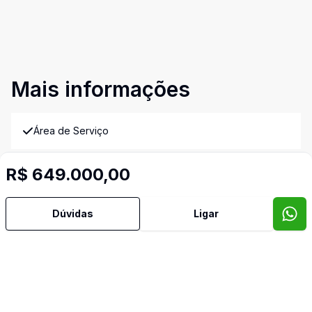
Mais informações
Área de Serviço
Banheiro Social
R$ 649.000,00
Cozinha
Dúvidas
Ligar
Sala de Jantar
Sala de TV
Imóveis semelhantes