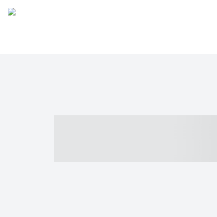
----- ----- -- -
- ------