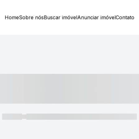
Home
Sobre nós
Buscar imóvel
Anunciar imóvel
Contato
----- ---- ---- -- ----
----- -----
----- ----- -- ------ ---- ---- -- ----- ----- ----- --- ------