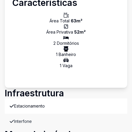
Características
Área Total
63
m²
Área Privativa
52
m²
2
Dormitório
s
1
Banheiro
1
Vaga
Infraestrutura
Estacionamento
Interfone