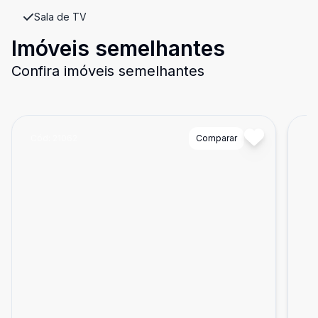
Sala de TV
Imóveis semelhantes
Confira imóveis semelhantes
Cód:
21062
Comparar
Có