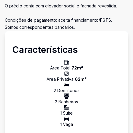
O prédio conta com elevador social e fachada revestida.
Condições de pagamento: aceita financiamento/FGTS.
Somos correspondentes bancários.
Características
Área Total
72
m²
Área Privativa
62
m²
2
Dormitório
s
2
Banheiro
s
1
Suíte
1
Vaga