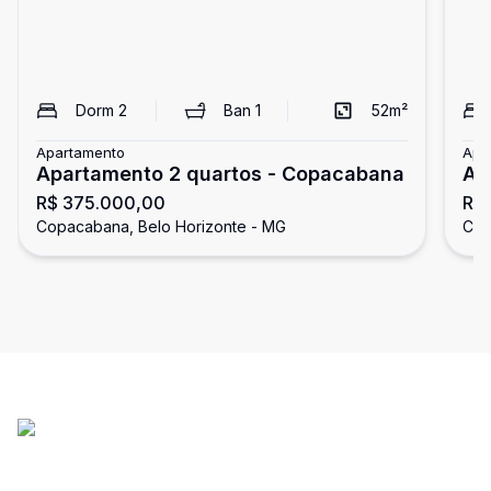
Dorm
2
Ban
1
52
m²
Apartamento
Apa
Apartamento 2 quartos - Copacabana
Ap
R$ 375.000,00
R$
Copacabana, Belo Horizonte - MG
Cop