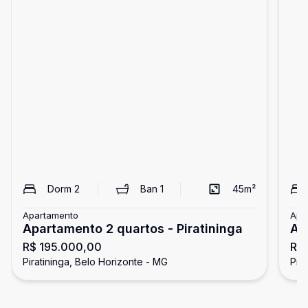
Dorm
2
Ban
1
45
m²
Apartamento
Apa
Apartamento 2 quartos - Piratininga
Ap
R$ 195.000,00
R$
Piratininga, Belo Horizonte - MG
Pir