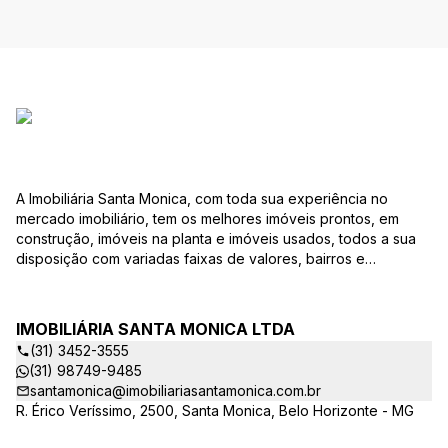
A Imobiliária Santa Monica, com toda sua experiência no
mercado imobiliário, tem os melhores imóveis prontos, em
construção, imóveis na planta e imóveis usados, todos a sua
disposição com variadas faixas de valores, bairros e
dimensões para melhor atender as suas necessidades e
anseios. Ao nos procurar, nossos corretores – credenciados
ao CRECI-EE – estarão sempre prontos para responder-lhe
IMOBILIÁRIA SANTA MONICA LTDA
todas as suas dúvidas sobre casas, apartamentos, terrenos,
(31) 3452-3555
salas comerciais e outros produtos imobiliários. Quais
(31) 98749-9485
vantagens que a Imobiliária Santa Monica lhe proporciona?
santamonica@imobiliariasantamonica.com.br
Parcerias com várias construtoras da sua cidade;
R. Érico Veríssimo, 2500, Santa Monica, Belo Horizonte - MG
Acompanhamento e encaminhamento do financiamento
bancário para aquisição do imóvel através de agente