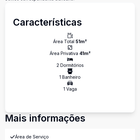
Características
Área Total
51
m²
Área Privativa
41
m²
2
Dormitório
s
1
Banheiro
1
Vaga
Mais informações
Área de Serviço