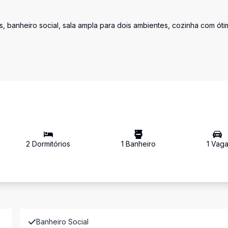
s, banheiro social, sala ampla para dois ambientes, cozinha com óti
2
Dormitório
s
1
Banheiro
1
Vag
Banheiro Social