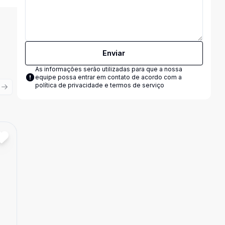
Enviar
As informações serão utilizadas para que a nossa
equipe possa entrar em contato de acordo com a
política de privacidade e termos de serviço
ious slide
Next slide
Cód:
21769
Comparar