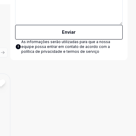
Enviar
As informações serão utilizadas para que a nossa
equipe possa entrar em contato de acordo com a
política de privacidade e termos de serviço
ious slide
Next slide
Cód:
21769
Comparar