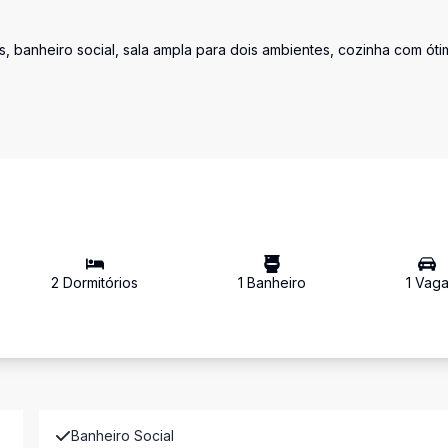
s, banheiro social, sala ampla para dois ambientes, cozinha com óti
2
Dormitório
s
1
Banheiro
1
Vag
Banheiro Social