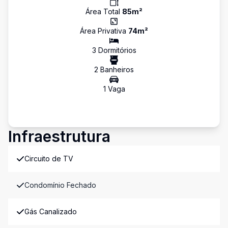
Área Total
85
m²
Área Privativa
74
m²
3
Dormitório
s
2
Banheiro
s
1
Vaga
Infraestrutura
Circuito de TV
Condomínio Fechado
Gás Canalizado