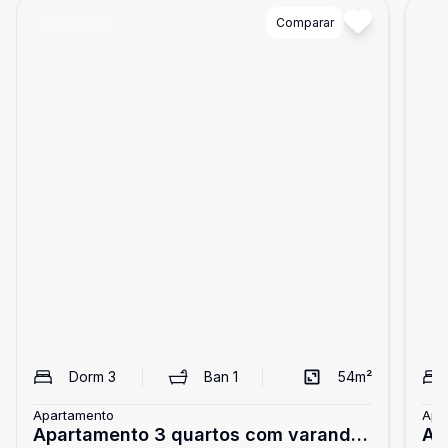
Cód:
22086
Comparar
Có
Dorm
3
Ban
1
54
m²
Apartamento
Apa
Apartamento 3 quartos com varanda
Ap