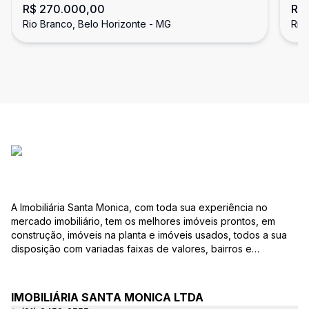
R$ 270.000,00
R$
- Rio Branco
Rio Branco, Belo Horizonte - MG
Rio
A Imobiliária Santa Monica, com toda sua experiência no
mercado imobiliário, tem os melhores imóveis prontos, em
construção, imóveis na planta e imóveis usados, todos a sua
disposição com variadas faixas de valores, bairros e
dimensões para melhor atender as suas necessidades e
anseios. Ao nos procurar, nossos corretores – credenciados
ao CRECI-EE – estarão sempre prontos para responder-lhe
IMOBILIÁRIA SANTA MONICA LTDA
todas as suas dúvidas sobre casas, apartamentos, terrenos,