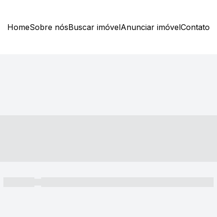
Home
Sobre nós
Buscar imóvel
Anunciar imóvel
Contato
----- ---- ---- -- ----
----- -----
----- ----- -- ------ ---- ---- -- ----- ----- ----- --- ------