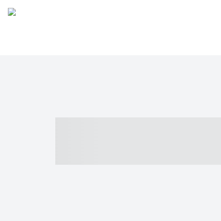
----- ----- -- -
- ------