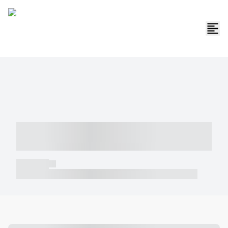
----- ----- -- ------ ---- ---- -- ----- -----
----- --- ------
----- -----
----- ----- -- ------ ---- ---- -- ----- ----- ----- --- ------