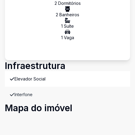
2
Dormitório
s
2
Banheiro
s
1
Suíte
1
Vaga
Infraestrutura
Elevador Social
Interfone
Mapa do imóvel