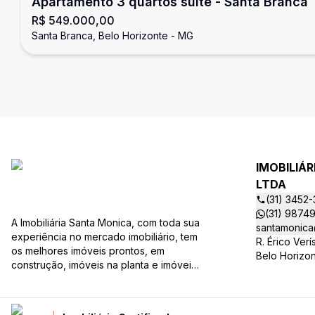
Apartamento 3 quartos suíte - Santa Branca
R$ 549.000,00
Santa Branca, Belo Horizonte - MG
IMOBILIÁ
LTDA
(31) 3452
(31) 9874
A Imobiliária Santa Monica, com toda sua
santamonica
experiência no mercado imobiliário, tem
R. Érico Ver
os melhores imóveis prontos, em
Belo Horizo
construção, imóveis na planta e imóveis
usados, todos a sua disposição com
variadas faixas de valores, bairros e
dimensões para melhor atender as suas