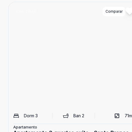
Cód:
21846
Comparar
Dorm
3
Ban
2
71
m
Apartamento