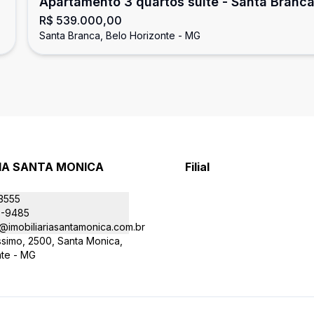
Apartamento 3 quartos suíte - Santa Branc
R$ 539.000,00
Santa Branca, Belo Horizonte - MG
RIA SANTA MONICA
Filial
-3555
9-9485
@imobiliariasantamonica.com.br
íssimo, 2500, Santa Monica,
nte - MG