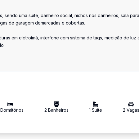
, sendo uma suíte, banheiro social, nichos nos banheiros, sala para
vagas de garagem demarcadas e cobertas.
uras em eletroímã, interfone com sistema de tags, medição de luz 
do.
Dormitório
s
2
Banheiro
s
1
Suíte
2
Vaga