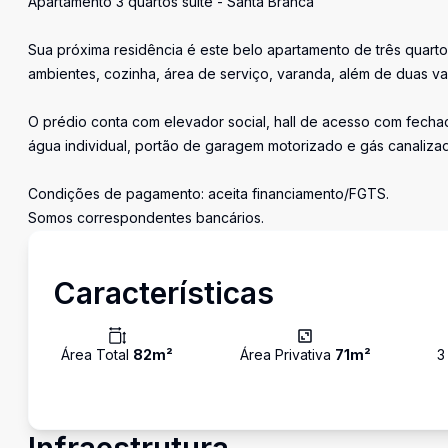
Apartamento 3 quartos suíte - Santa Branca
Sua próxima residência é este belo apartamento de três quartos
ambientes, cozinha, área de serviço, varanda, além de duas 
O prédio conta com elevador social, hall de acesso com fechad
água individual, portão de garagem motorizado e gás canaliza
Condições de pagamento: aceita financiamento/FGTS.
Somos correspondentes bancários.
Características
Área Total
82
m²
Área Privativa
71
m²
3