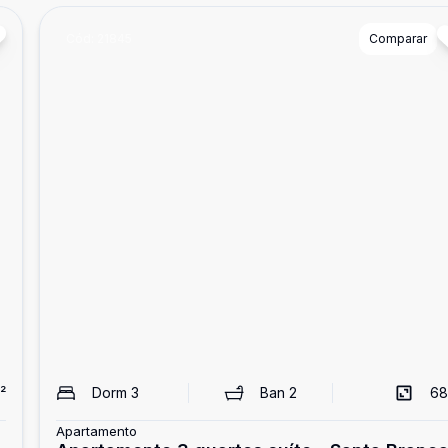
Cód:
21845
Comparar
²
Dorm
3
Ban
2
68
Apartamento