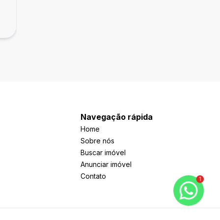
a
Apartamento 3 quartos suíte - Santa Bran
R$ 539.000,00
Santa Branca, Belo Horizonte - MG
Navegação rápida
Home
Sobre nós
Buscar imóvel
Anunciar imóvel
Contato
1