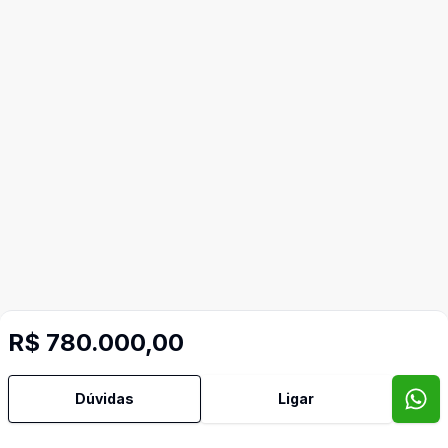
Mais informações
R$ 780.000,00
Água Quente
Dúvidas
Ligar
Área de Serviço