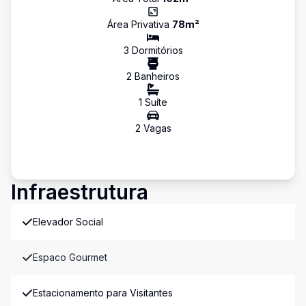
Área Privativa
78
m²
3
Dormitório
s
2
Banheiro
s
1
Suíte
2
Vaga
s
Infraestrutura
Elevador Social
Espaco Gourmet
Estacionamento para Visitantes