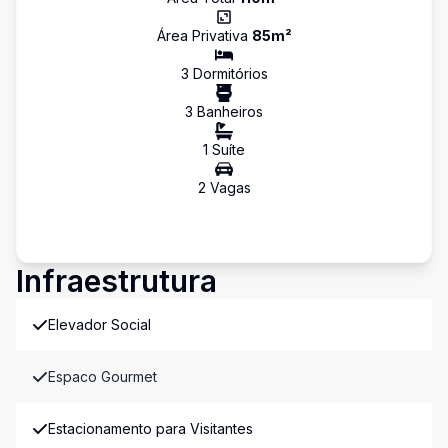
Área Privativa
85
m²
3
Dormitório
s
3
Banheiro
s
1
Suíte
2
Vaga
s
Infraestrutura
Elevador Social
Espaco Gourmet
Estacionamento para Visitantes