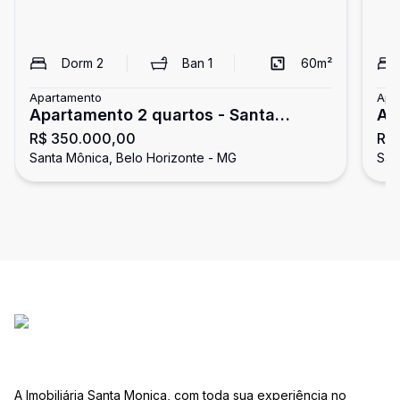
Dorm
2
Ban
1
60
m²
Apartamento
Apa
Apartamento 2 quartos - Santa
Ap
R$ 350.000,00
R$
Mônica
Mô
Santa Mônica, Belo Horizonte - MG
San
A Imobiliária Santa Monica, com toda sua experiência no