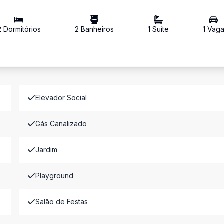
2
Dormitório
s
2
Banheiro
s
1
Suíte
1
Vag
Elevador Social
Gás Canalizado
Jardim
Playground
Salão de Festas