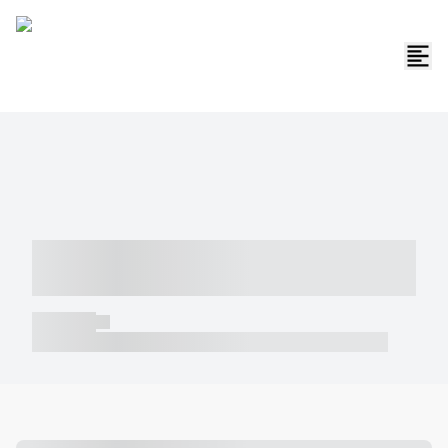
----- ----- -- ------ ---- ---- -- ----- -----
----- --- ------
----- -----
----- ----- -- ------ ---- ---- -- ----- ----- ----- --- ------