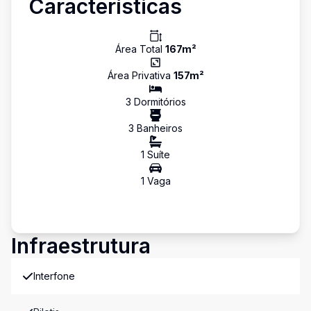
Características
Área Total
167
m²
Área Privativa
157
m²
3
Dormitório
s
3
Banheiro
s
1
Suíte
1
Vaga
Infraestrutura
Interfone