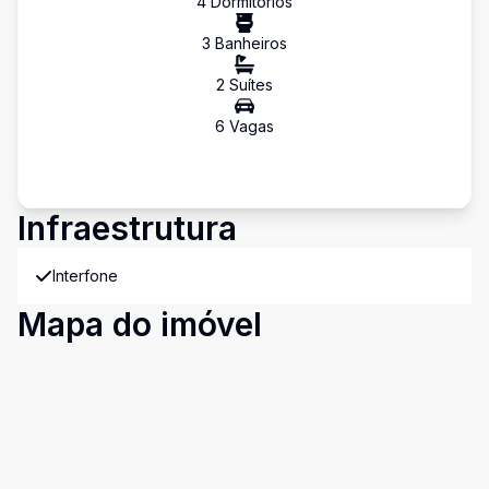
4
Dormitório
s
3
Banheiro
s
2
Suíte
s
6
Vaga
s
Infraestrutura
Interfone
Mapa do imóvel