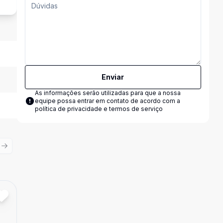
Enviar
As informações serão utilizadas para que a nossa
equipe possa entrar em contato de acordo com a
política de privacidade e termos de serviço
ious slide
Next slide
Cód:
21356
Comparar