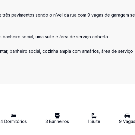
de três pavimentos sendo o nível da rua com 9 vagas de garagem s
banheiro social, uma suíte e área de serviço coberta.
jantar, banheiro social, cozinha ampla com armários, área de serviço
4
Dormitório
s
3
Banheiro
s
1
Suíte
9
Vaga