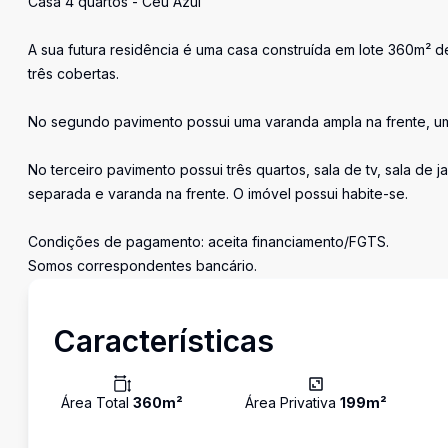
Casa 4 quartos - Céu Azul
A sua futura residência é uma casa construída em lote 360m² 
três cobertas.
No segundo pavimento possui uma varanda ampla na frente, um 
No terceiro pavimento possui três quartos, sala de tv, sala de 
separada e varanda na frente. O imóvel possui habite-se.
Condições de pagamento: aceita financiamento/FGTS.
Somos correspondentes bancário.
Características
Área Total
360
m²
Área Privativa
199
m²