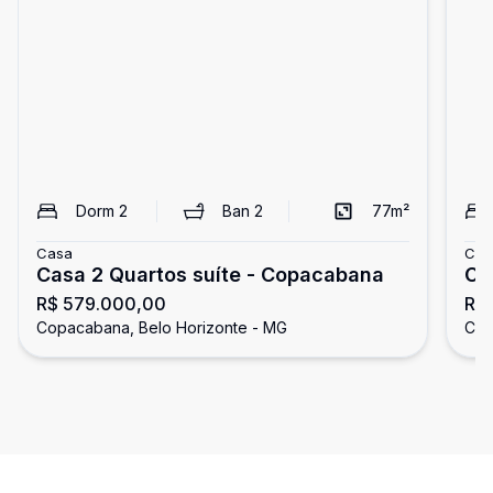
Dorm
2
Ban
2
77
m²
Casa
Cas
Casa 2 Quartos suíte - Copacabana
Ca
R$ 579.000,00
R$
Copacabana, Belo Horizonte - MG
Cop