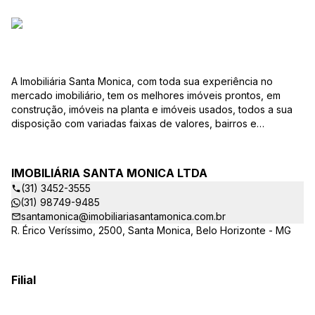
A Imobiliária Santa Monica, com toda sua experiência no
mercado imobiliário, tem os melhores imóveis prontos, em
construção, imóveis na planta e imóveis usados, todos a sua
disposição com variadas faixas de valores, bairros e
dimensões para melhor atender as suas necessidades e
anseios. Ao nos procurar, nossos corretores – credenciados
ao CRECI-EE – estarão sempre prontos para responder-lhe
IMOBILIÁRIA SANTA MONICA LTDA
todas as suas dúvidas sobre casas, apartamentos, terrenos,
(31) 3452-3555
salas comerciais e outros produtos imobiliários. Quais
(31) 98749-9485
vantagens que a Imobiliária Santa Monica lhe proporciona?
santamonica@imobiliariasantamonica.com.br
Parcerias com várias construtoras da sua cidade;
R. Érico Veríssimo, 2500, Santa Monica, Belo Horizonte - MG
Acompanhamento e encaminhamento do financiamento
bancário para aquisição do imóvel através de agente
credenciado CEF; Site atualizado com interação com os
principais portais de imóveis; Análise da capacidade de
Filial
compra e perfil do cliente para aumentar o índice de
assertividade na escolha do imóvel; Trabalhamos com