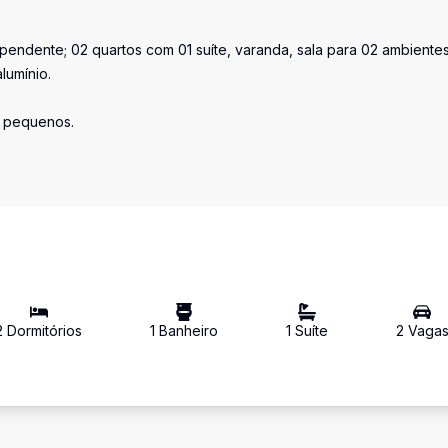
endente; 02 quartos com 01 suíte, varanda, sala para 02 ambientes
lumínio.
s pequenos.
2
Dormitório
s
1
Banheiro
1
Suíte
2
Vaga