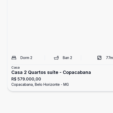
Dorm
2
Ban
2
77
m
Casa
Casa 2 Quartos suíte - Copacabana
R$ 579.000,00
Copacabana, Belo Horizonte - MG