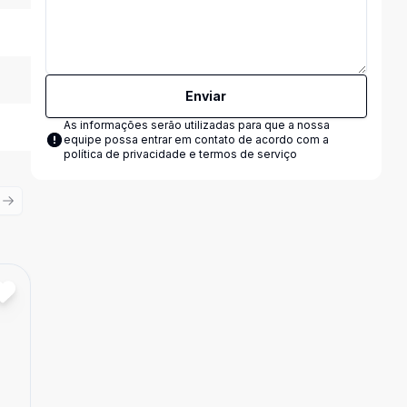
Enviar
As informações serão utilizadas para que a nossa
equipe possa entrar em contato de acordo com a
política de privacidade e termos de serviço
ious slide
Next slide
Cód:
21069
Comparar