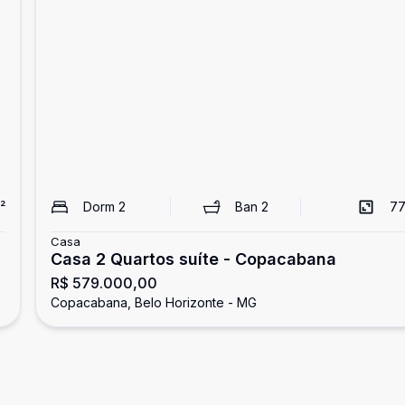
²
Dorm
2
Ban
2
77
Casa
Casa 2 Quartos suíte - Copacabana
R$ 579.000,00
Copacabana, Belo Horizonte - MG