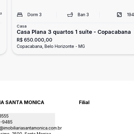
²
Dorm
3
Ban
3
194
Casa
Casa Plana 3 quartos 1 suíte - Copacabana
R$ 650.000,00
Copacabana, Belo Horizonte - MG
RIA SANTA MONICA
Filial
-3555
9-9485
@imobiliariasantamonica.com.br
íssimo, 2500, Santa Monica,