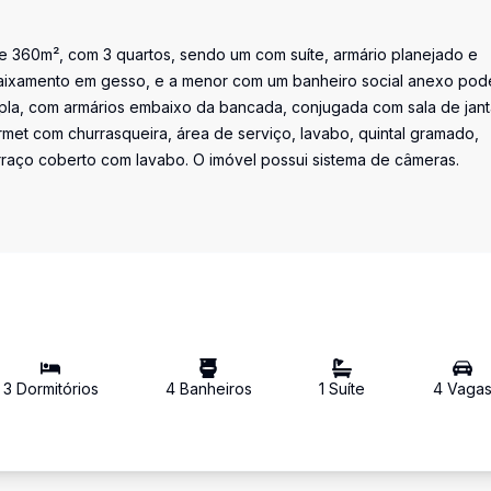
de 360m², com 3 quartos, sendo um com suíte, armário planejado e
ebaixamento em gesso, e a menor com um banheiro social anexo po
mpla, com armários embaixo da bancada, conjugada com sala de jant
met com churrasqueira, área de serviço, lavabo, quintal gramado,
rraço coberto com lavabo. O imóvel possui sistema de câmeras.
3
Dormitório
s
4
Banheiro
s
1
Suíte
4
Vaga