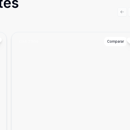
tes
Prev
Cód:
21886
Comparar