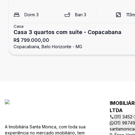
Dorm
3
Ban
3
113
m
Casa
Casa 3 quartos com suíte - Copacabana
R$ 799.000,00
Copacabana, Belo Horizonte - MG
IMOBILIÁ
LTDA
(31) 3452
(31) 9874
A Imobiliária Santa Monica, com toda sua
santamonica
experiência no mercado imobiliário, tem
R. Érico Ver