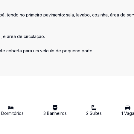
ã, tendo no primeiro pavimento: sala, lavabo, cozinha, área de ser
 e área de circulação.
ente coberta para um veículo de pequeno porte.
2
Dormitório
s
3
Banheiro
s
2
Suíte
s
1
Vag