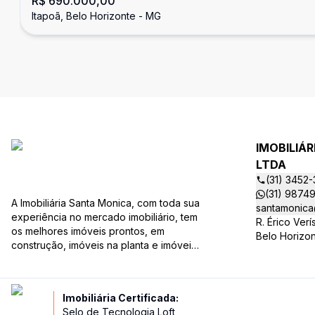
R$ 690.000,00
Itapoã, Belo Horizonte - MG
IMOBILIÁ
LTDA
(31) 3452
(31) 9874
A Imobiliária Santa Monica, com toda sua
santamonica
experiência no mercado imobiliário, tem
R. Érico Ver
os melhores imóveis prontos, em
Belo Horizo
construção, imóveis na planta e imóveis
usados, todos a sua disposição com
variadas faixas de valores, bairros e
dimensões para melhor atender as suas
Imobiliária Certificada:
necessidades e anseios. Ao nos
Selo de Tecnologia Loft