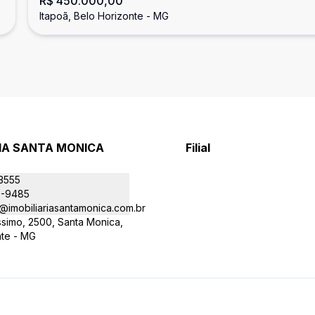
R$ 450.000,00
Itapoã, Belo Horizonte - MG
RIA SANTA MONICA
Filial
-3555
9-9485
@imobiliariasantamonica.com.br
íssimo, 2500, Santa Monica,
nte - MG