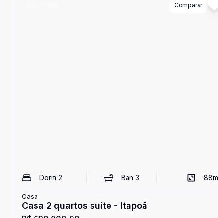
Cód:
21986
Comparar
Dorm
2
Ban
3
88
m
Casa
Casa 2 quartos suíte - Itapoã