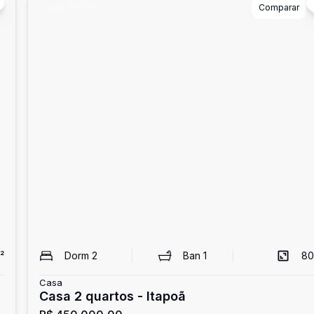
Cód:
21676
Comparar
²
Dorm
2
Ban
1
80
Casa
Casa 2 quartos - Itapoã