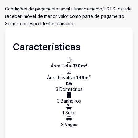
Condições de pagamento: aceita financiamento/FGTS, estuda
receber imóvel de menor valor como parte de pagamento
Somos correspondentes bancário
Características
Área Total
170
m²
Área Privativa
166
m²
3
Dormitório
s
3
Banheiro
s
1
Suíte
2
Vaga
s