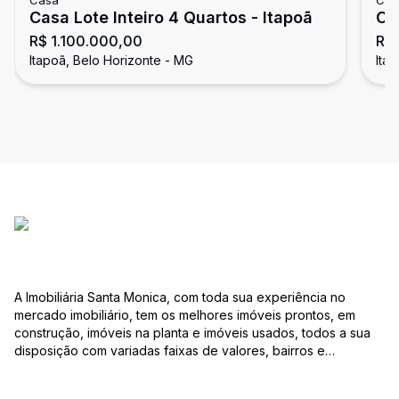
Casa
Cas
Casa Lote Inteiro 4 Quartos - Itapoã
Ca
R$ 1.100.000,00
R$
Itapoã, Belo Horizonte - MG
Ita
A Imobiliária Santa Monica, com toda sua experiência no
mercado imobiliário, tem os melhores imóveis prontos, em
construção, imóveis na planta e imóveis usados, todos a sua
disposição com variadas faixas de valores, bairros e
dimensões para melhor atender as suas necessidades e
anseios. Ao nos procurar, nossos corretores – credenciados