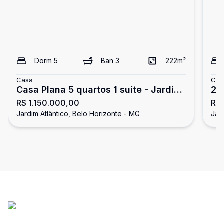
Dorm
5
Ban
3
222
m²
Casa
Cas
Casa Plana 5 quartos 1 suíte - Jardim
2 
R$ 1.150.000,00
R$ 
Atlântico
At
Jardim Atlântico, Belo Horizonte - MG
Jar