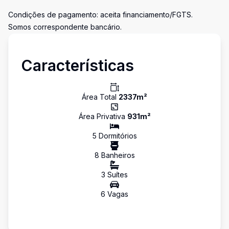
Condições de pagamento: aceita financiamento/FGTS.
Somos correspondente bancário.
Características
Área Total
2337
m²
Área Privativa
931
m²
5
Dormitório
s
8
Banheiro
s
3
Suíte
s
6
Vaga
s