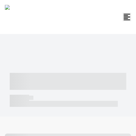
----- ----- -- ------ ---- ---- -- ----- -----
----- --- ------
----- -----
----- ----- -- ------ ---- ---- -- ----- ----- ----- --- ------