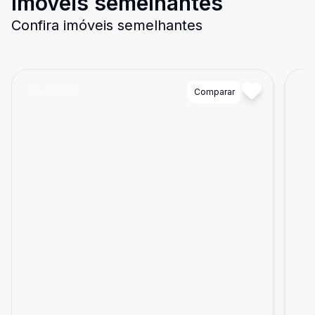
Imóveis semelhantes
Confira imóveis semelhantes
Cód:
21401
Comparar
Có