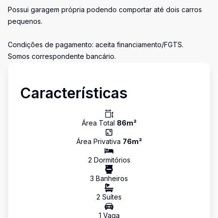
Possui garagem própria podendo comportar até dois carros
pequenos.
Condições de pagamento: aceita financiamento/FGTS.
Somos correspondente bancário.
Características
Área Total
86
m²
Área Privativa
76
m²
2
Dormitório
s
3
Banheiro
s
2
Suíte
s
1
Vaga