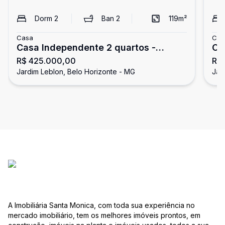
Dorm
2
Ban
2
119
m²
Casa
Cas
Casa Independente 2 quartos -
Ca
R$ 425.000,00
R$
Jardim Leblon
Ja
Jardim Leblon, Belo Horizonte - MG
Jar
A Imobiliária Santa Monica, com toda sua experiência no
mercado imobiliário, tem os melhores imóveis prontos, em