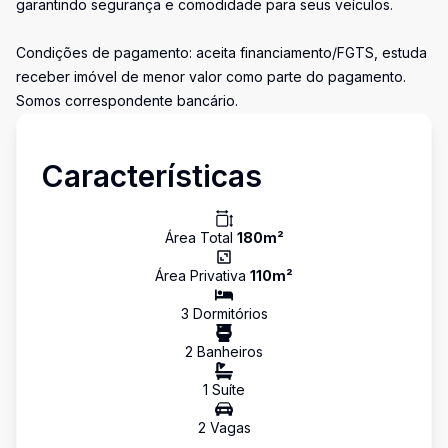
garantindo segurança e comodidade para seus veículos.
Condições de pagamento: aceita financiamento/FGTS, estuda
receber imóvel de menor valor como parte do pagamento.
Somos correspondente bancário.
Características
Área Total
180
m²
Área Privativa
110
m²
3
Dormitório
s
2
Banheiro
s
1
Suíte
2
Vaga
s