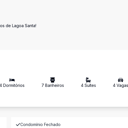
os de Lagoa Santa!
4
Dormitório
s
7
Banheiro
s
4
Suíte
s
4
Vaga
Condomínio Fechado