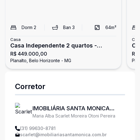
Dorm
2
Ban
3
64
m²
Casa
Cas
Casa Independente 2 quartos -
Ca
R$ 449.000,00
R$
Planalto
Planalto, Belo Horizonte - MG
Pla
Corretor
IMOBILIÁRIA SANTA MONICA
Maria Alba Scarlet Moreira Otoni Pereira
LTDA
(31) 99630-8781
scarlet@imobiliariasantamonica.com.br