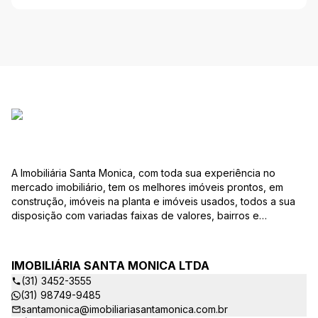
A Imobiliária Santa Monica, com toda sua experiência no
mercado imobiliário, tem os melhores imóveis prontos, em
construção, imóveis na planta e imóveis usados, todos a sua
disposição com variadas faixas de valores, bairros e
dimensões para melhor atender as suas necessidades e
anseios. Ao nos procurar, nossos corretores – credenciados
ao CRECI-EE – estarão sempre prontos para responder-lhe
IMOBILIÁRIA SANTA MONICA LTDA
todas as suas dúvidas sobre casas, apartamentos, terrenos,
(31) 3452-3555
salas comerciais e outros produtos imobiliários. Quais
(31) 98749-9485
vantagens que a Imobiliária Santa Monica lhe proporciona?
santamonica@imobiliariasantamonica.com.br
Parcerias com várias construtoras da sua cidade;