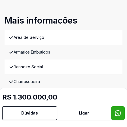
Mais informações
Área de Serviço
Armários Embutidos
Banheiro Social
Churrasqueira
R$ 1.300.000,00
Cozinha
Cozinha Planejada
Dúvidas
Ligar
Despensa