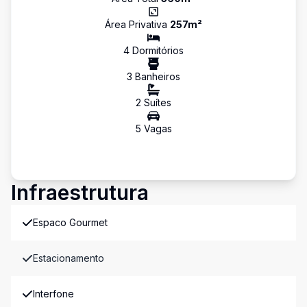
Área Privativa
257
m²
4
Dormitório
s
3
Banheiro
s
2
Suíte
s
5
Vaga
s
Infraestrutura
Espaco Gourmet
Estacionamento
Interfone