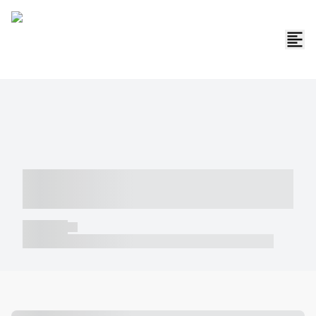
----- ----- -- ------ ---- ---- -- ----- -----
----- --- ------
----- -----
----- ----- -- ------ ---- ---- -- ----- ----- ----- --- ------