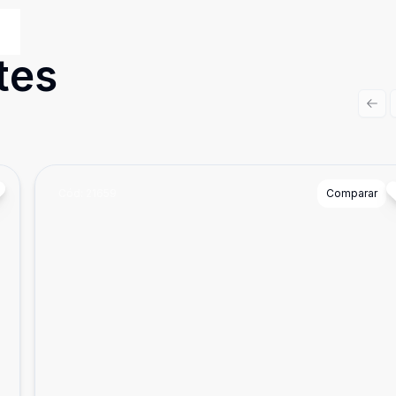
tes
Prev
Cód:
21659
Comparar