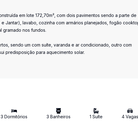
onstruída em lote 172,70m², com dois pavimentos sendo a parte de
 e Jantar), lavabo, cozinha com armários planejados, fogão cookto
tal gramado nos fundos.
artos, sendo um com suíte, varanda e ar condicionado, outro com
sui predisposição para aquecimento solar.
3
Dormitório
s
3
Banheiro
s
1
Suíte
4
Vaga