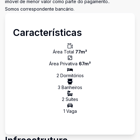
imóvel de menor valor como parte do pagamento..
Somos correspondente bancário.
Características
Área Total
77
m²
Área Privativa
67
m²
2
Dormitório
s
3
Banheiro
s
2
Suíte
s
1
Vaga